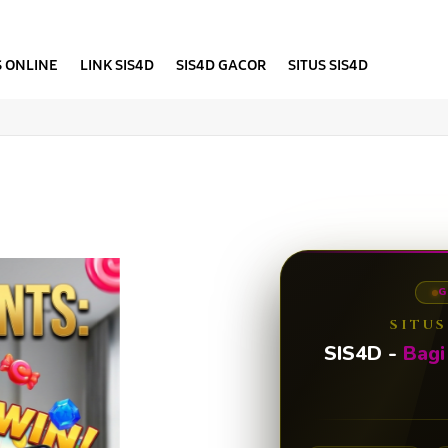
S ONLINE
LINK SIS4D
SIS4D GACOR
SITUS SIS4D
G
SITU
SIS4D -
Bagi