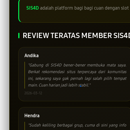
SIS4D
adalah platform bagi bagi cuan dengan slot
REVIEW TERATAS MEMBER SIS4
Andika
"Gabung di SIS4D bener-bener membuka mata saya.
Berkat rekomendasi situs terpercaya dari komunitas
ini, sekarang saya gak pernah lagi salah pilih tempat
main. Cuan harian jadi lebih stabil."
2026-03-12
Hendra
"Sudah keliling berbagai grup, cuma di sini yang info