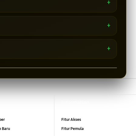
+
anfaat sesama pencari cuan di Indonesia.
+
 bonus yang masuk akal dan mudah diklaim, serta
+
bimbing pemula dari nol hingga paham cara membaca
Information
ber
Fitur Akses
n Baru
Fitur Pemula