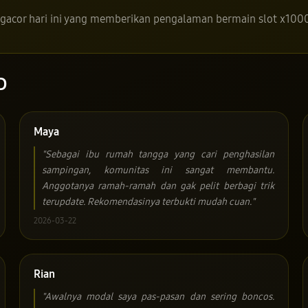
 gacor hari ini yang memberikan pengalaman bermain slot x100
D
Maya
"Sebagai ibu rumah tangga yang cari penghasilan
sampingan, komunitas ini sangat membantu.
Anggotanya ramah-ramah dan gak pelit berbagi trik
terupdate. Rekomendasinya terbukti mudah cuan."
2026-03-22
Rian
"Awalnya modal saya pas-pasan dan sering boncos.