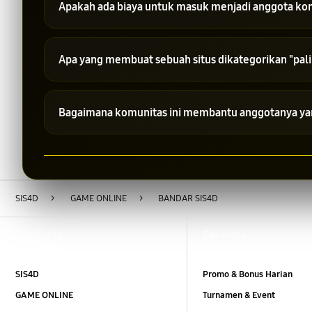
Apakah ada biaya untuk masuk menjadi anggota ko
Tidak ada biaya sama sekali. Komunitas ini bersifat
Apa yang membuat sebuah situs dikategorikan "pali
Situs yang direkomendasikan biasanya memiliki 
persentase kemenangan di atas rata-rata.
Bagaimana komunitas ini membantu anggotanya ya
Kami menyediakan panduan dasar, diskusi grup yan
peluang permainan.
SIS4D
>
GAME ONLINE
>
BANDAR SIS4D
Footer Navigation
Products
Services
SIS4D
Promo & Bonus Harian
GAME ONLINE
Turnamen & Event