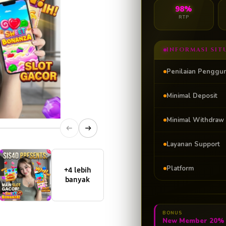
98%
RTP
INFORMASI SIT
Penilaian Penggu
Minimal Deposit
Minimal Withdraw
Sebelumnya
Berikutnya
Layanan Support
Platform
+4 lebih
banyak
BONUS
New Member 20%