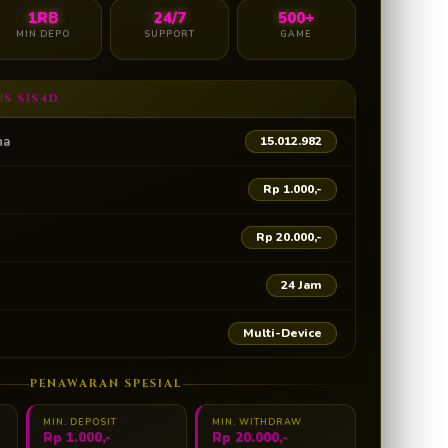
1RB
24/7
500+
MIN DEPO
SUPPORT
GAME
US SIS4D
na
15.012.982
Rp 1.000,-
Rp 20.000,-
24 Jam
Multi-Device
PENAWARAN SPESIAL
MIN. DEPOSIT
MIN. WITHDRAW
Rp 1.000,-
Rp 20.000,-